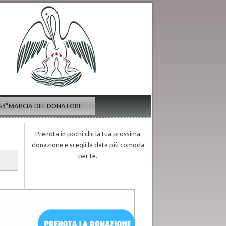
53°MARCIA DEL DONATORE
Prenota in pochi clic la tua prossima
donazione e scegli la data più comoda
per te.