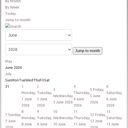
By Month
By Week
Today
Jump to month
Jump to month
May
June 2026
July
Sun
Mon
Tue
Wed
Thu
Fri
Sat
31
1
2
4
6
3
5
Friday,
Monday,
Tuesday,
Thursday,
Saturday,
Wednesday,
5 June
1 June
2 June
4 June
6 June
3 June 2026
2026
2026
2026
2026
2026
8
9
10
11
13
7
Sunday,
12
Friday,
Monday,
Tuesday,
Wednesday,
Thursday,
Saturday,
7 June
12 June
8 June
9 June
10 June
11 June
13 June
2026
2026