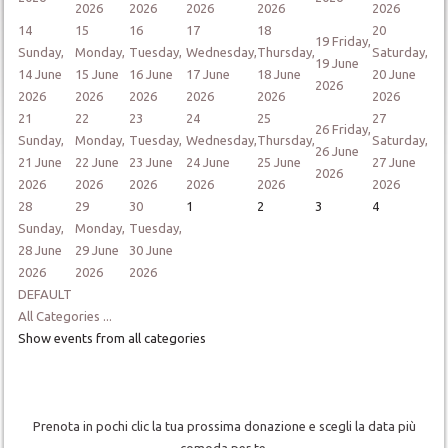
2026
2026
2026
2026
2026
14
15
16
17
18
20
19
Friday,
Sunday,
Monday,
Tuesday,
Wednesday,
Thursday,
Saturday,
19 June
14 June
15 June
16 June
17 June
18 June
20 June
2026
2026
2026
2026
2026
2026
2026
21
22
23
24
25
27
26
Friday,
Sunday,
Monday,
Tuesday,
Wednesday,
Thursday,
Saturday,
26 June
21 June
22 June
23 June
24 June
25 June
27 June
2026
2026
2026
2026
2026
2026
2026
28
29
30
1
2
3
4
Sunday,
Monday,
Tuesday,
28 June
29 June
30 June
2026
2026
2026
DEFAULT
All Categories ...
Show events from all categories
Prenota in pochi clic la tua prossima donazione e scegli la data più