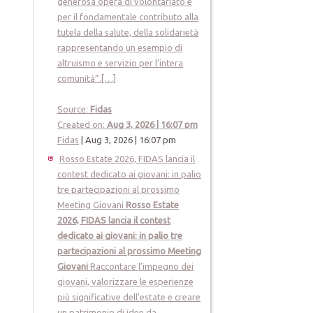
generosa opera di volontariato e
per il fondamentale contributo alla
tutela della salute, della solidarietà
rappresentando un esempio di
altruismo e servizio per l’intera
comunità”.[…]
Source:
Fidas
Created on:
Aug 3, 2026 | 16:07 pm
Fidas
|
Aug 3, 2026 | 16:07 pm
Rosso Estate 2026, FIDAS lancia il
contest dedicato ai giovani: in palio
tre partecipazioni al prossimo
Meeting Giovani
Rosso Estate
2026, FIDAS lancia il contest
dedicato ai giovani: in palio tre
partecipazioni al prossimo Meeting
Giovani
Raccontare l’impegno dei
giovani, valorizzare le esperienze
più significative dell’estate e creare
un patrimonio di idee da