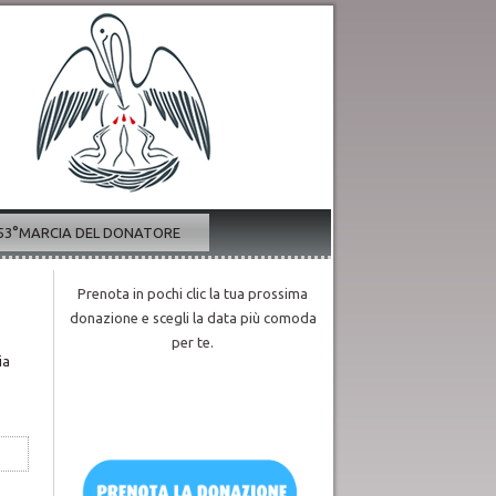
53°MARCIA DEL DONATORE
Prenota in pochi clic la tua prossima
donazione e scegli la data più comoda
per te.
ia