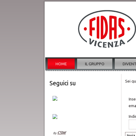
HOME
IL GRUPPO
DIVEN
Sei qu
Seguici su
Inse
emai
Indi
CSW
By
Invia