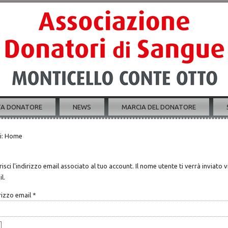
TA DONATORE
NEWS
MARCIA DEL DONATORE
i:
Home
risci l'indirizzo email associato al tuo account. Il nome utente ti verrà inviato v
l.
rizzo email
*