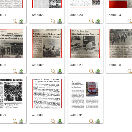
0021
art00022
art00023
art00024
0025
art00026
art00027
art00028
0029
art00030
art00031