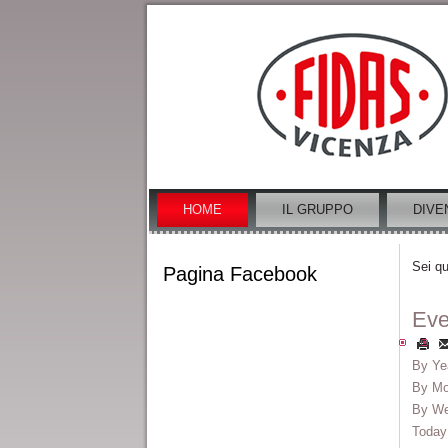
HOME
IL GRUPPO
DIVE
Sei qu
Pagina Facebook
Eve
By Ye
By Mo
By W
Today