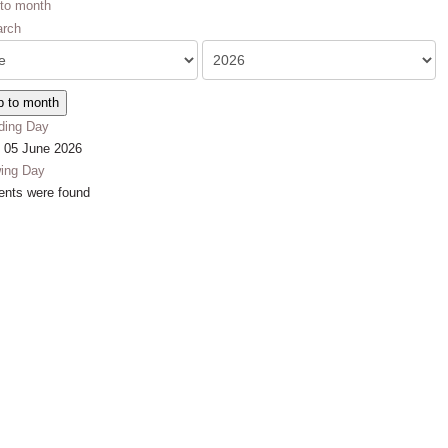
to month
 to month
ding Day
y 05 June 2026
wing Day
ents were found