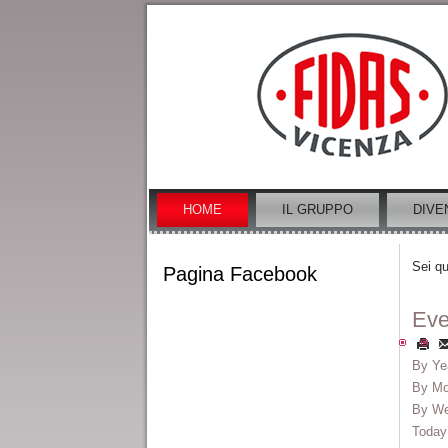
HOME
IL GRUPPO
DIVE
Sei qu
Pagina Facebook
Eve
By Ye
By Mo
By W
Today