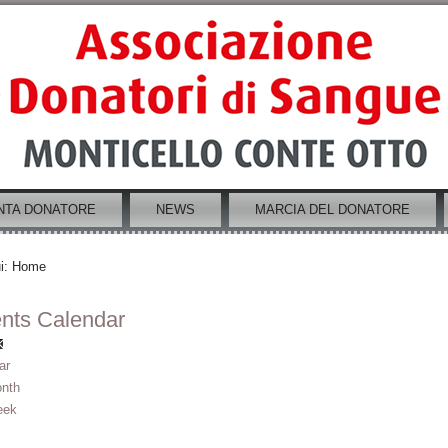
NTA DONATORE
NEWS
MARCIA DEL DONATORE
i:
Home
nts Calendar
ar
nth
eek