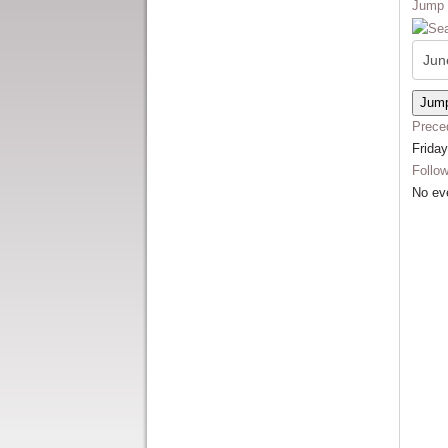
Jump 
Jump
Prece
Frida
Follo
No ev