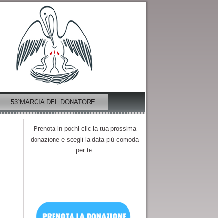
53°MARCIA DEL DONATORE
Prenota in pochi clic la tua prossima
donazione e scegli la data più comoda
per te.