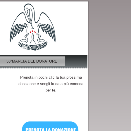
53°MARCIA DEL DONATORE
Prenota in pochi clic la tua prossima
donazione e scegli la data più comoda
per te.