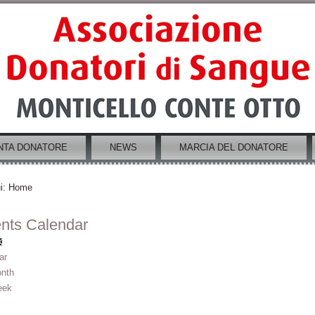
NTA DONATORE
NEWS
MARCIA DEL DONATORE
i:
Home
nts Calendar
ar
nth
eek