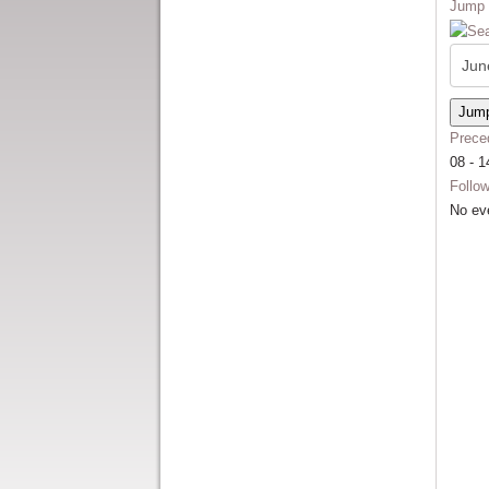
Jump 
Jump
Prece
08 - 1
Follo
No ev