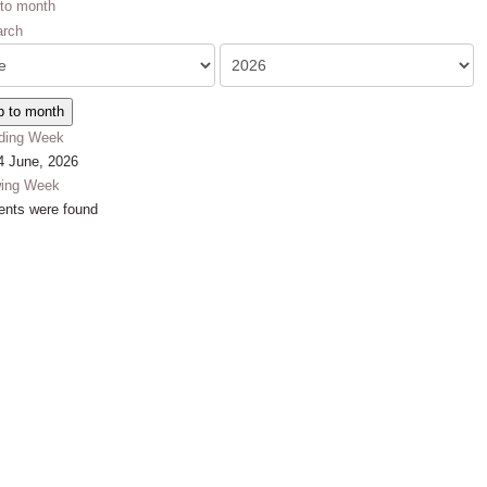
to month
 to month
ding Week
4 June, 2026
wing Week
ents were found