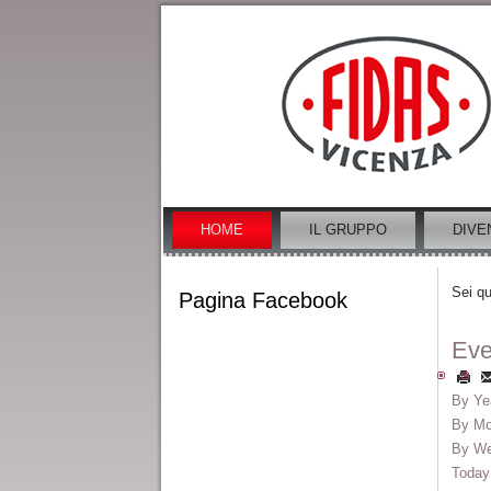
HOME
IL GRUPPO
DIVE
Sei qu
Pagina Facebook
Eve
By Ye
By Mo
By W
Today