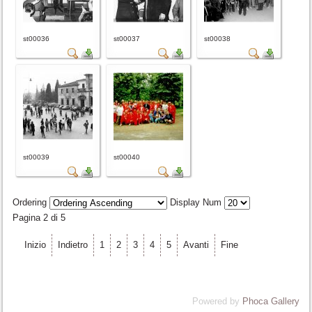
st00036
st00037
st00038
st00039
st00040
Ordering
Display Num
Pagina 2 di 5
Inizio
Indietro
1
2
3
4
5
Avanti
Fine
Powered by
Phoca Gallery