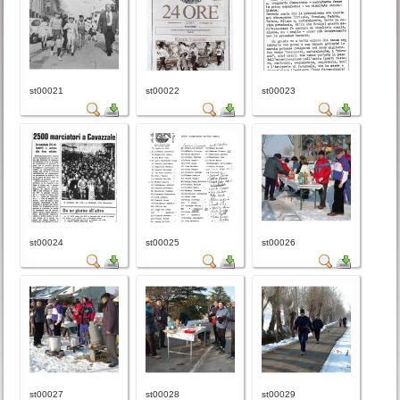
st00021
st00022
st00023
st00024
st00025
st00026
st00027
st00028
st00029