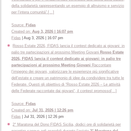
della solidarietà rappresentando un esempio di altruismo e servizio
per l’intera comunità”.[…]
Source:
Fidas
Created on:
Aug 3, 2026 | 16:07 pm
Fidas
|
Aug 3, 2026 | 16:07 pm
Rosso Estate 2026, FIDAS lancia il contest dedicato ai giovani: in
palio tre partecipazioni al prossimo Meeting Giovani
Rosso Estate
2026, FIDAS lancia il contest dedicato ai giovani: in palio tre
partecipazioni al prossimo Meeting Giovani
Raccontare
l’impegno dei giovani, valorizzare le esperienze più significative
dell’estate e creare un patrimonio di idee da condividere tra tutte le
Federate. Questi gli obiettivo di “Rosso Estate 2026 – Le attività
delle Federate raccontate dai giovani“, il contest promosso[…]
Source:
Fidas
Created on:
Jul 31, 2026 | 12:26 pm
Fidas
|
Jul 31, 2026 | 12:26 pm
2° Maratona del Dono FIDAS Sicilia, dodici ore di solidarietà per
garantire sangue agli ospedali durante l’estate
2° Maratona del