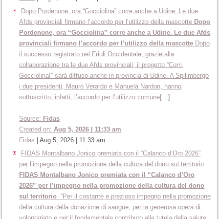
Dopo Pordenone, ora “Gocciolina” corre anche a Udine. Le due
Afds provinciali firmano l’accordo per l’utilizzo della mascotte
Dopo
Pordenone, ora “Gocciolina” corre anche a Udine. Le due Afds
provinciali firmano l’accordo per l’utilizzo della mascotte
Dopo
il successo registrato nel Friuli Occidentale, grazie alla
collaborazione tra le due Afds provinciali, il progetto “Corri,
Gocciolina!” sarà diffuso anche in provincia di Udine. A Spilimbergo
i due presidenti, Mauro Verardo e Manuela Nardon, hanno
sottoscritto, infatti, l’accordo per l’utilizzo comune[…]
Source:
Fidas
Created on:
Aug 5, 2026 | 11:33 am
Fidas
|
Aug 5, 2026 | 11:33 am
FIDAS Montalbano Jonico premiata con il “Calanco d’Oro 2026”
per l’impegno nella promozione della cultura del dono sul territorio
FIDAS Montalbano Jonico premiata con il “Calanco d’Oro
2026” per l’impegno nella promozione della cultura del dono
sul territorio
“Per il costante e prezioso impegno nella promozione
della cultura della donazione di sangue, per la generosa opera di
volontariato e per il fondamentale contributo alla tutela della salute,